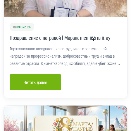
📅
19.03.2026
Поздравление с наградой | Марапатпен құттықтау
Торжественное поздравление сотрудников с заслуженной
наградой за профессионализм, добросовестный труд и вклад в
развитие отрасли.|Қызметкерлерді кәсібилігі, адал еңбегі және
сала дамуына қосқан үлесі үшін лайықты марапатымен
құттықтау.
Читать далее