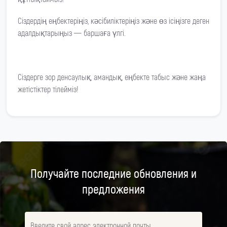
Сіздердің еңбектеріңіз, кәсібиліктеріңіз және өз ісіңізге деген
адалдықтарыңыз — баршаға үлгі.
Сіздерге зор денсаулық, амандық, еңбекте табыс және жаңа
жетістіктер тілейміз!
Получайте последние обновления и
предложения