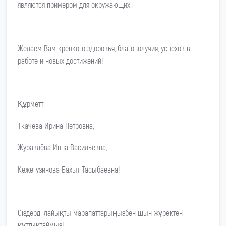
являются примером для окружающих.
Желаем Вам крепкого здоровья, благополучия, успехов в
работе и новых достижений!
Құрметті
Ткачева Ирина Петровна,
Журавлёва Инна Васильевна,
Кежегузинова Бахыт Тасыбаевна!
Сіздерді лайықты марапаттарыңызбен шын жүректен
құттықтаймыз!