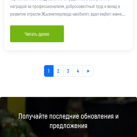
наградой за профессионализм, добросовестный труд и вклад в
развитие отрасли.|Қызметкерлерді кәсібилігі, адал еңбегі және
сала дамуына қосқан үлесі үшін лайықты марапатымен
құттықтау.
Читать далее
1
2
3
4
»
Получайте последние обновления и
предложения